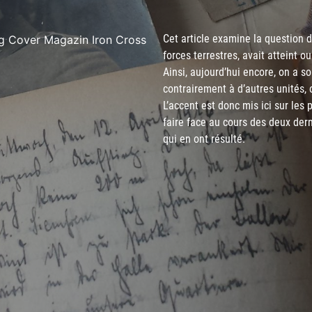
Cet article examine la question d
forces terrestres, avait atteint o
Ainsi, aujourd’hui encore, on a s
contrairement à d’autres unités,
L’accent est donc mis ici sur les
faire face au cours des deux der
qui en ont résulté.