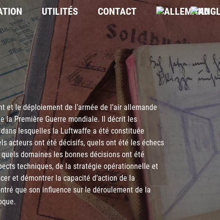
ATION
UTILITÉS
CONTACT
 et le déploiement de l’armée de l’air allemande
de la Première Guerre mondiale. Il décrit les
 dans lesquelles la Luftwaffe a été constituée
s acteurs ont été décisifs, quels ont été les échecs
s quels domaines les bonnes décisions ont été
pects techniques, de la stratégie opérationnelle et
acer et démontrer la capacité d’action de la
ontré que son influence sur le déroulement de la
oque.